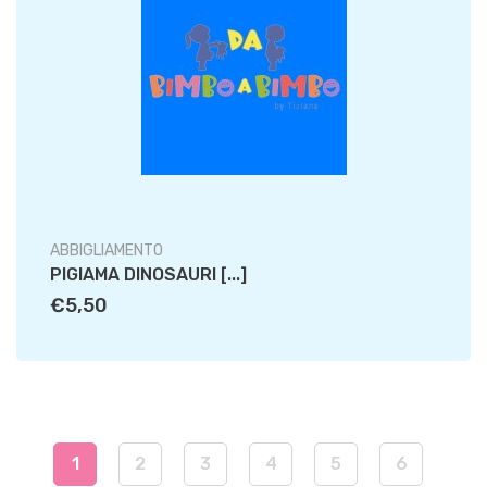
ABBIGLIAMENTO
PIGIAMA DINOSAURI [...]
€5,50
1
2
3
4
5
6