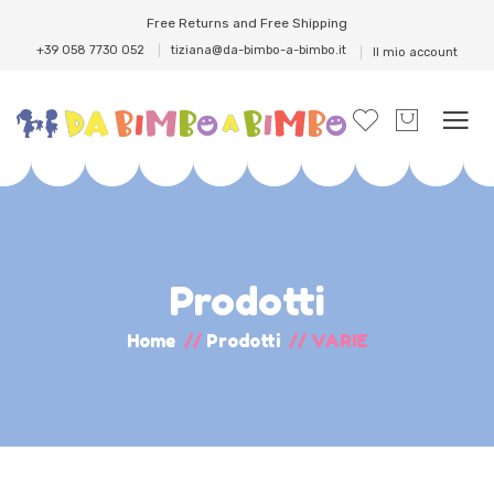
Free Returns and Free Shipping
+39 058 7730 052
tiziana@da-bimbo-a-bimbo.it
Il mio account
Prodotti
Home
//
Prodotti
//
VARIE