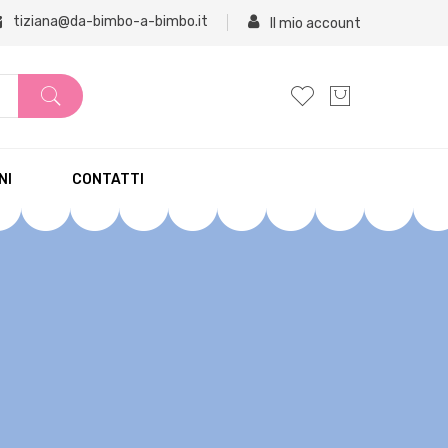
tiziana@da-bimbo-a-bimbo.it
Il mio account
NI
CONTATTI