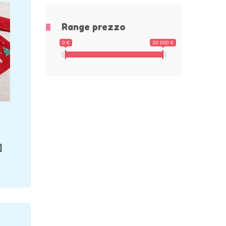
Range prezzo
0 €
20 000 €
]