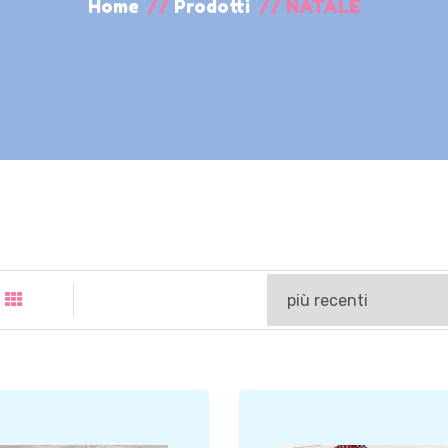
Home
//
Prodotti
//
NATALE