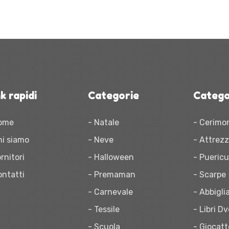
k rapidi
Categorie
Catego
ome
- Natale
- Cerimo
hi siamo
- Neve
- Attrez
rnitori
- Halloween
- Puericu
ontatti
- Premaman
- Scarpe
- Carnevale
- Abbigl
- Tessile
- Libri D
- Scuola
- Giocatt