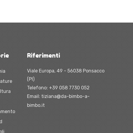
rie
Riferimenti
Viale Europa, 49 - 56038 Ponsacco
nia
(PI)
zature
Telefono:
+39 058 7730 052
ltura
Email:
tiziana@da-bimbo-a-
bimbo.it
iamento
vd
oli