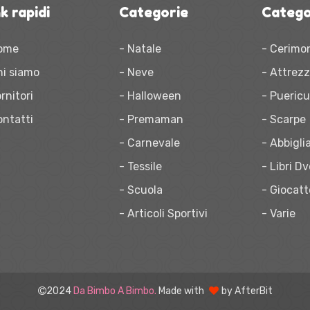
k rapidi
Categorie
Catego
ome
- Natale
- Cerimo
hi siamo
- Neve
- Attrez
rnitori
- Halloween
- Puericu
ontatti
- Premaman
- Scarpe
- Carnevale
- Abbigl
- Tessile
- Libri D
- Scuola
- Giocatt
- Articoli Sportivi
- Varie
2024
Da Bimbo A Bimbo.
Made with
by
AfterBit