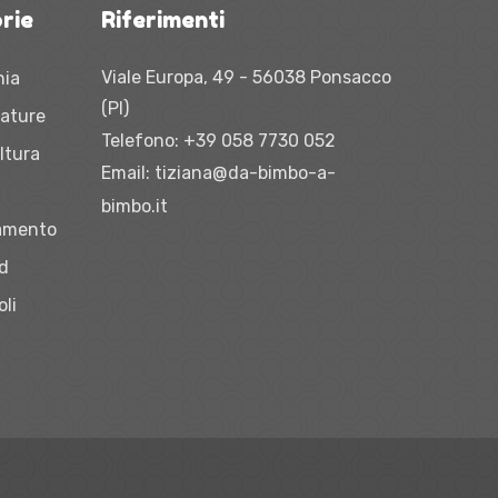
rie
Riferimenti
Viale Europa, 49 - 56038 Ponsacco
nia
(PI)
zature
Telefono:
+39 058 7730 052
ltura
Email:
tiziana@da-bimbo-a-
bimbo.it
iamento
vd
oli