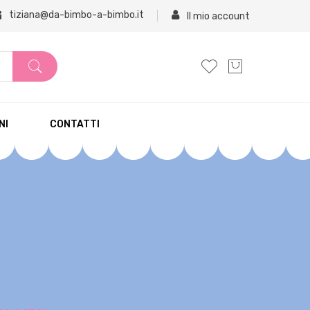
tiziana@da-bimbo-a-bimbo.it
Il mio account
NI
CONTATTI