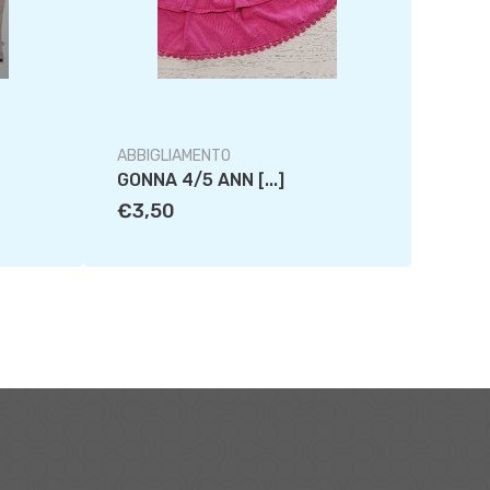
ABBIGLIAMENTO
ABBIG
GONNA 4/5 ANN [...]
PREND
€3,50
€4,