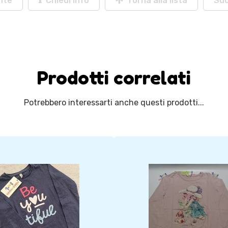
nte
Chiedi info
Torna alla lista
Su
Prodotti correlati
Potrebbero interessarti anche questi prodotti...