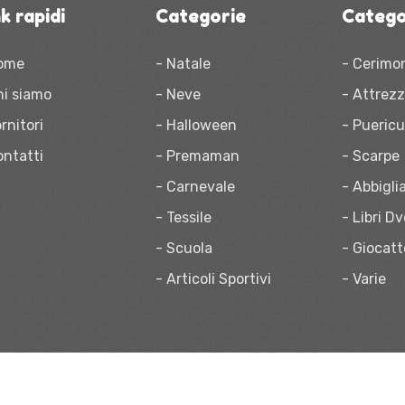
k rapidi
Categorie
Catego
ome
- Natale
- Cerimo
hi siamo
- Neve
- Attrez
rnitori
- Halloween
- Puericu
ontatti
- Premaman
- Scarpe
- Carnevale
- Abbigl
- Tessile
- Libri D
- Scuola
- Giocatt
- Articoli Sportivi
- Varie
2024
Da Bimbo A Bimbo.
Made with
by
AfterBit