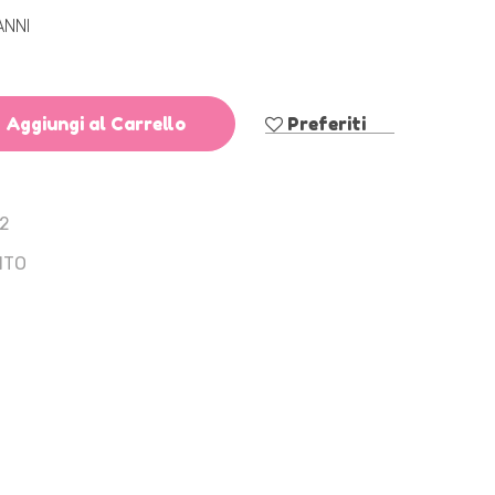
ANNI
Aggiungi al Carrello
Preferiti
2
NTO