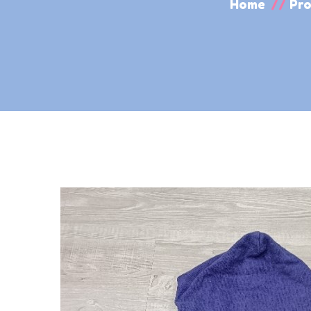
Home
//
Pro