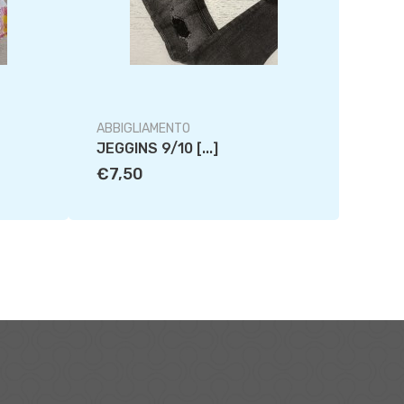
ABBIGLIAMENTO
ABBIG
JEGGINS 9/10 [...]
SCAR
€7,50
€14