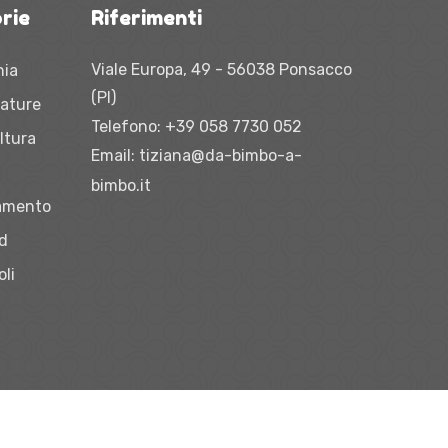
rie
Riferimenti
Viale Europa, 49 - 56038 Ponsacco
nia
(PI)
zature
Telefono:
+39 058 7730 052
ltura
Email:
tiziana@da-bimbo-a-
bimbo.it
iamento
vd
oli