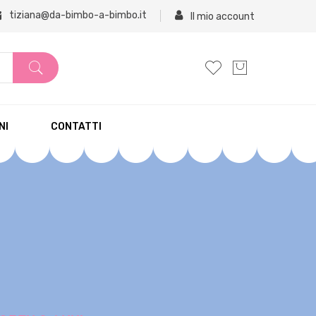
tiziana@da-bimbo-a-bimbo.it
Il mio account
NI
CONTATTI