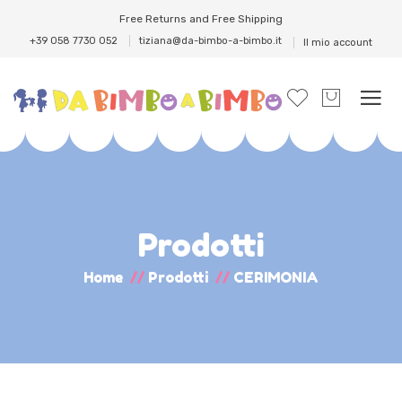
Free Returns and Free Shipping
+39 058 7730 052
tiziana@da-bimbo-a-bimbo.it
Il mio account
Prodotti
Home
//
Prodotti
//
CERIMONIA