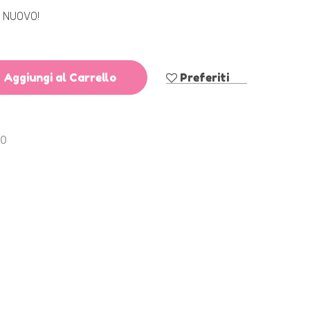
 NUOVO!
Aggiungi al Carrello
Preferiti
80