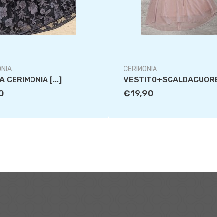
ONIA
CERIMONIA
 CERIMONIA [...]
VESTITO+SCALDACUORE [
0
€19,90