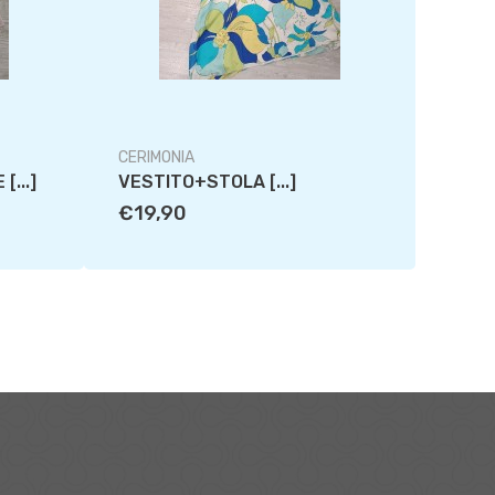
CERIMONIA
CERIM
...]
VESTITO+STOLA [...]
COMP
€19,90
€29