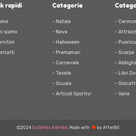
k rapidi
Categorie
Catego
ome
- Natale
- Cerimo
hi siamo
- Neve
- Attrez
rnitori
- Halloween
- Puericu
ontatti
- Premaman
- Scarpe
- Carnevale
- Abbigl
- Tessile
- Libri D
- Scuola
- Giocatt
- Articoli Sportivi
- Varie
2024
Da Bimbo A Bimbo.
Made with
by
AfterBit