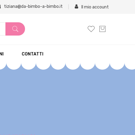
tiziana@da-bimbo-a-bimbo.it
Il mio account
NI
CONTATTI