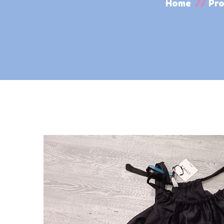
Home
//
Pro