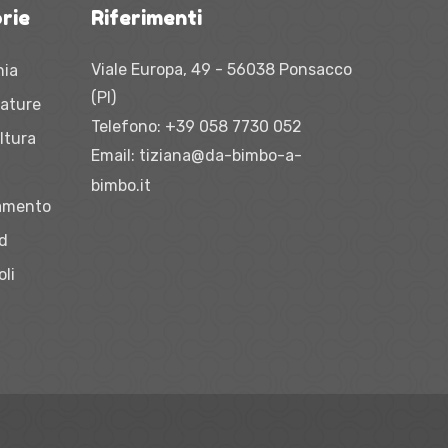
rie
Riferimenti
Viale Europa, 49 - 56038 Ponsacco
nia
(PI)
zature
Telefono:
+39 058 7730 052
ltura
Email:
tiziana@da-bimbo-a-
bimbo.it
iamento
vd
oli