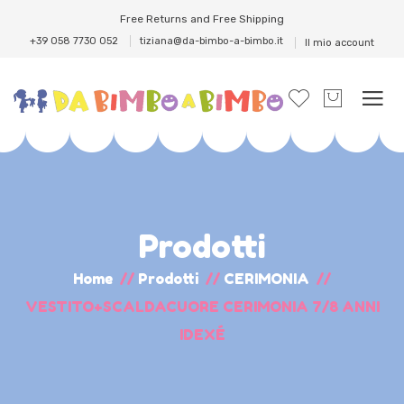
Free Returns and Free Shipping
+39 058 7730 052
tiziana@da-bimbo-a-bimbo.it
Il mio account
Prodotti
Home
//
Prodotti
//
CERIMONIA
//
VESTITO+SCALDACUORE CERIMONIA 7/8 ANNI
IDEXÉ