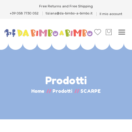
Free Returns and Free Shipping
+39 058 7730 052
tiziana@da-bimbo-a-bimbo.it
Il mio account
Prodotti
Home
//
Prodotti
//
SCARPE