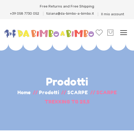
Free Returns and Free Shipping
+39 058 7730 052
tiziana@da-bimbo-a-bimbo.it
Il mio account
Prodotti
Home
//
Prodotti
//
SCARPE
//
SCARPE
TREKKING TG 25,5