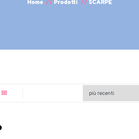
Home
//
Prodotti
//
SCARPE
o