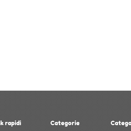
k rapidi
Categorie
Catego