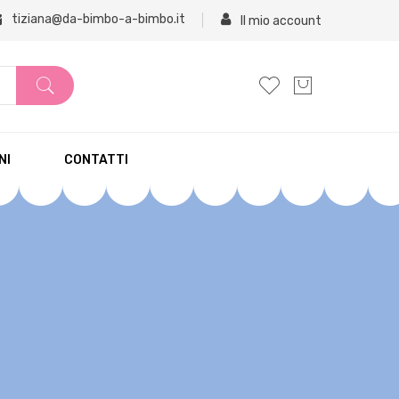
tiziana@da-bimbo-a-bimbo.it
Il mio account
NI
CONTATTI