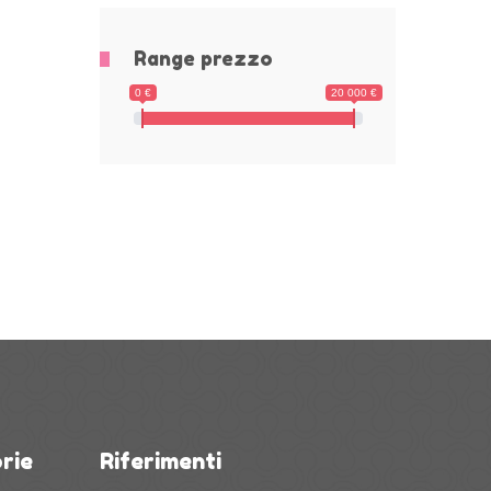
Range prezzo
0 €
20 000 €
rie
Riferimenti