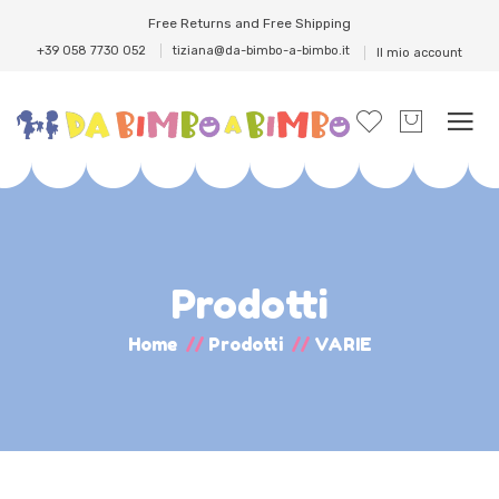
Free Returns and Free Shipping
+39 058 7730 052
tiziana@da-bimbo-a-bimbo.it
Il mio account
Prodotti
Home
//
Prodotti
//
VARIE