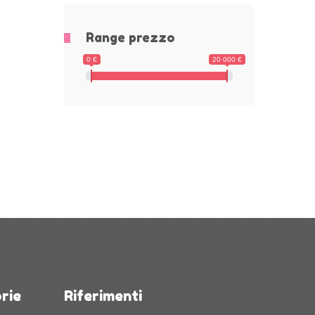
Range prezzo
0 €
20 000 €
rie
Riferimenti