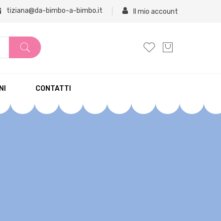
tiziana@da-bimbo-a-bimbo.it
Il mio account
NI
CONTATTI