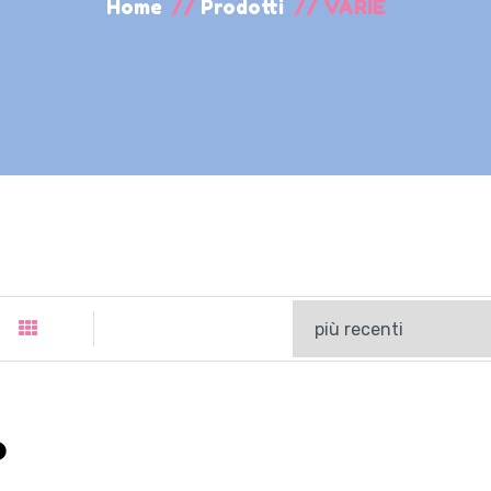
Home
//
Prodotti
//
VARIE
o