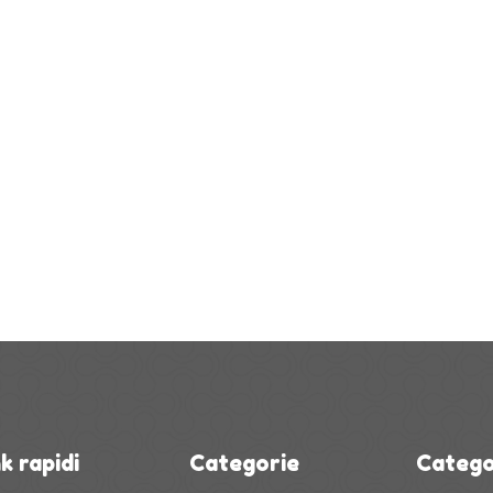
k rapidi
Categorie
Catego