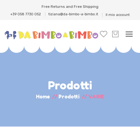
Free Returns and Free Shipping
+39 058 7730 052
tiziana@da-bimbo-a-bimbo.it
Il mio account
Prodotti
Home
//
Prodotti
//
VARIE