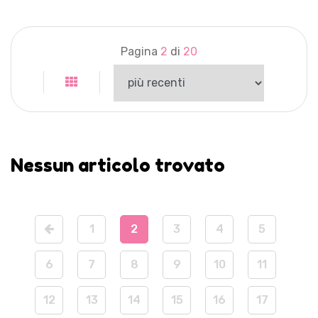
Pagina
2
di
20
Nessun articolo trovato
1
2
3
4
5
6
7
8
9
10
11
12
13
14
15
16
17