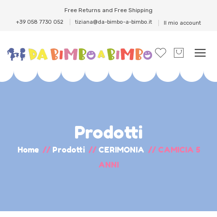
Free Returns and Free Shipping
+39 058 7730 052
tiziana@da-bimbo-a-bimbo.it
Il mio account
Prodotti
Home
//
Prodotti
//
CERIMONIA
//
CAMICIA 5
ANNI