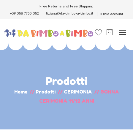
Free Returns and Free Shipping
+39 058 7730 052
tiziana@da-bimbo-a-bimbo.it
Il mio account
Prodotti
Home
//
Prodotti
//
CERIMONIA
//
GONNA
CERIMONIA 11/12 ANNI